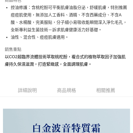
商品特色
合作金庫商業銀行
第一商業銀行
超商取貨付款
控油修護：含桃柁酚可平衡肌膚油脂分泌，舒緩肌膚，特別推薦
華南商業銀行
彰化商業銀行
痘痘肌使用，無添加人工香料、酒精、不含西藥成分、不含A
LINE Pay
上海商業儲蓄銀行
台北富邦商業銀行
國泰世華商業銀行
兆豐國際商業銀行
酸、水楊酸，完美服貼，分子細小易吸收能瞬間深入淨化毛孔，
Apple Pay
臺灣中小企業銀行
台中商業銀行
全新專利益生菌技術－訴求肌膚健康活力好基礎。
匯豐（台灣）商業銀行
華泰商業銀行
油性、混合性、痘痘肌膚適用。
街口支付
聯邦商業銀行
遠東國際商業銀行
元大商業銀行
永豐商業銀行
悠遊付
銷售重點
玉山商業銀行
星展（台灣）商業銀行
以CO2超臨界流體技術萃取桃柁酚，複合式的植物萃取因子加強肌
台新國際商業銀行
中國信託商業銀行
Google Pay
膚持久保濕滋潤，打造緊緻感，全面調理肌膚。
台灣樂天信用卡公司
全盈+PAY
AFTEE先享後付
相關說明
詳細說明
商品規格
相關推薦
【關於「AFTEE先享後付」】
ATM付款
AFTEE先享後付是「在收到商品之後才付款」的支付方式。 讓您購物簡單
便利好安心！
１．簡單：不需註冊會員、不需綁卡、不需儲值。
運送方式
２．便利：只要手機號碼，簡訊認證，即可結帳。
３．安心：先確認商品／服務後，再付款。
全家取貨付款
每筆NT$60，滿NT$1,300(含以上)免運費