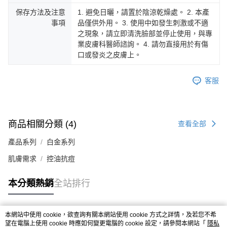
保存方法及注意
1. 避免日曬，請置於陰涼乾燥處。 2. 本產
事項
品僅供外用。 3. 使用中如發生刺激或不適
之現象，請立即清洗臉部並停止使用，與專
業皮膚科醫師諮詢。 4. 請勿直接用於有傷
口或發炎之皮膚上。
客服
商品相關分類 (4)
查看全部
產品系列
白金系列
肌膚需求
控油抗痘
本分類熱銷
全站排行
本網站中使用 cookie，欲查詢有關本網站使用 cookie 方式之詳情，及若您不希
熱門標籤
望在電腦上使用 cookie 時應如何變更電腦的 cookie 設定，請參閱本網站「
隱私