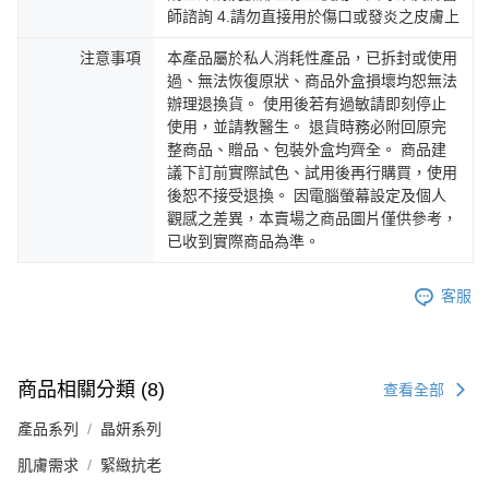
師諮詢 4.請勿直接用於傷口或發炎之皮膚上
注意事項
本產品屬於私人消耗性產品，已拆封或使用
過、無法恢復原狀、商品外盒損壞均恕無法
辦理退換貨。 使用後若有過敏請即刻停止
使用，並請教醫生。 退貨時務必附回原完
整商品、贈品、包裝外盒均齊全。 商品建
議下訂前實際試色、試用後再行購買，使用
後恕不接受退換。 因電腦螢幕設定及個人
觀感之差異，本賣場之商品圖片僅供參考，
已收到實際商品為準。
客服
商品相關分類 (8)
查看全部
產品系列
晶妍系列
肌膚需求
緊緻抗老