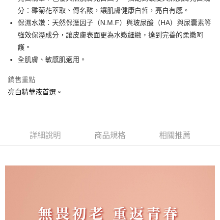
華南商業銀行
彰化商業銀行
分：雛菊花萃取、傳名酸，讓肌膚健康白皙，亮白有感。
LINE Pay
上海商業儲蓄銀行
台北富邦商業銀行
國泰世華商業銀行
兆豐國際商業銀行
保濕水嫩：天然保溼因子（N.M.F）與玻尿酸（HA）與尿囊素等
Apple Pay
臺灣中小企業銀行
台中商業銀行
強效保溼成分，讓皮膚表面更為水嫩細緻，達到完善的柔嫩呵
匯豐（台灣）商業銀行
華泰商業銀行
護。
街口支付
聯邦商業銀行
遠東國際商業銀行
全肌膚、敏感肌適用。
元大商業銀行
永豐商業銀行
悠遊付
玉山商業銀行
星展（台灣）商業銀行
銷售重點
台新國際商業銀行
中國信託商業銀行
Google Pay
亮白精華液首選。
台灣樂天信用卡公司
全盈+PAY
AFTEE先享後付
相關說明
詳細說明
商品規格
相關推薦
【關於「AFTEE先享後付」】
ATM付款
AFTEE先享後付是「在收到商品之後才付款」的支付方式。 讓您購物簡單
便利好安心！
１．簡單：不需註冊會員、不需綁卡、不需儲值。
運送方式
２．便利：只要手機號碼，簡訊認證，即可結帳。
３．安心：先確認商品／服務後，再付款。
全家取貨付款
每筆NT$60，滿NT$1,300(含以上)免運費
【「AFTEE先享後付」結帳流程】
１．於結帳方式選擇「AFTEE先享後付」後，將跳轉至「AFTEE先享後付」