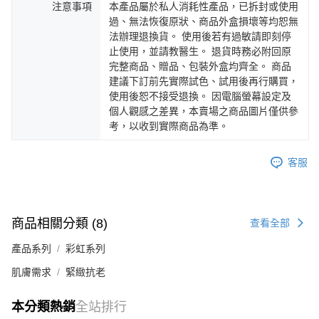
注意事項
本產品屬於私人消耗性產品，已拆封或使用
過、無法恢復原狀、商品外盒損壞等均恕無
法辦理退換貨。 使用後若有過敏請即刻停
止使用，並請教醫生。 退貨時務必附回原
完整商品、贈品、包裝外盒均齊全。 商品
建議下訂前先實際試色、試用後再行購買，
使用後恕不接受退換。 因電腦螢幕設定及
個人觀感之差異，本賣場之商品圖片僅供參
考，以收到實際商品為準。
客服
商品相關分類 (8)
查看全部
產品系列
彩虹系列
肌膚需求
緊緻抗老
本分類熱銷
全站排行