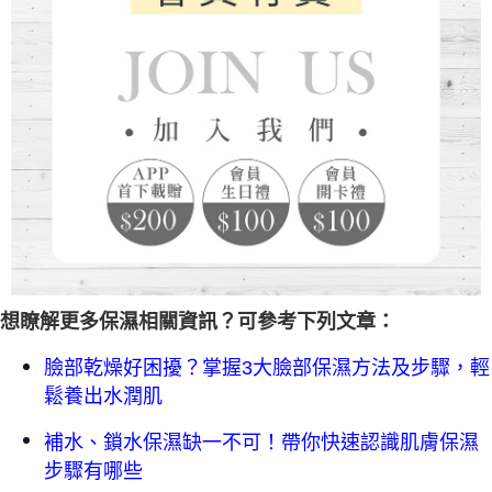
想瞭解更多保濕相關資訊？可參考下列文章：
臉部乾燥好困擾？掌握3大臉部保濕方法及步驟，輕
鬆養出水潤肌
補水、鎖水保濕缺一不可！帶你快速認識肌膚保濕
步驟有哪些