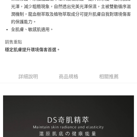
華南商業銀行
彰化商業銀行
光澤，減少粗糙現象，自然透出完美光澤保濕，主被雙動循序滋
LINE Pay
上海商業儲蓄銀行
台北富邦商業銀行
國泰世華商業銀行
兆豐國際商業銀行
潤機制，龍血樹萃取及植物萃取成分可提升肌膚自我對環境傷害
Apple Pay
臺灣中小企業銀行
台中商業銀行
的保護能力。
匯豐（台灣）商業銀行
華泰商業銀行
全肌膚、敏感肌適用。
街口支付
聯邦商業銀行
遠東國際商業銀行
元大商業銀行
永豐商業銀行
悠遊付
銷售重點
玉山商業銀行
星展（台灣）商業銀行
穩定肌膚提升環境傷害首選。
台新國際商業銀行
中國信託商業銀行
Google Pay
台灣樂天信用卡公司
全盈+PAY
AFTEE先享後付
詳細說明
商品規格
相關推薦
相關說明
【關於「AFTEE先享後付」】
ATM付款
AFTEE先享後付是「在收到商品之後才付款」的支付方式。 讓您購物簡單
便利好安心！
１．簡單：不需註冊會員、不需綁卡、不需儲值。
運送方式
２．便利：只要手機號碼，簡訊認證，即可結帳。
３．安心：先確認商品／服務後，再付款。
全家取貨付款
每筆NT$60，滿NT$1,300(含以上)免運費
【「AFTEE先享後付」結帳流程】
１．於結帳方式選擇「AFTEE先享後付」後，將跳轉至「AFTEE先享後付」