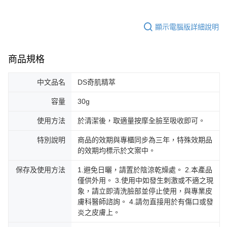
顯示電腦版詳細說明
商品規格
中文品名
DS奇肌精萃
容量
30g
使用方法
於清潔後，取適量按摩全臉至吸收即可。
特別說明
商品的效期與專櫃同步為三年，特殊效期品
的效期均標示於文案中。
保存及使用方法
1.避免日曬，請置於陰涼乾燥處。 2.本產品
僅供外用。 3.使用中如發生刺激或不適之現
象，請立即清洗臉部並停止使用，與專業皮
膚科醫師諮詢。 4.請勿直接用於有傷口或發
炎之皮膚上。