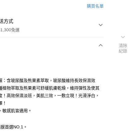
購買名單
送方式
1,300免運
清除
紀錄
次付款
期付款
0 利率 每期
NT$460
21家銀行
膜：含玻尿酸及熊果素萃取，玻尿酸維持長效保濕效
庫商業銀行
第一商業銀行
種植物萃取及熊果素可舒緩肌膚乾燥，維持彈性及使其
付款
業銀行
彰化商業銀行
度！高效保濕淡班，美肌三效，一敷立現！光滑淨白，
業儲蓄銀行
台北富邦商業銀行
澤！
華商業銀行
兆豐國際商業銀行
、敏感肌皆適用。
小企業銀行
台中商業銀行
台灣）商業銀行
華泰商業銀行
業銀行
遠東國際商業銀行
膜首選NO.1。
業銀行
永豐商業銀行