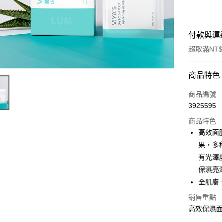
付款與運
超取滿NT$
付款方式
商品特色
信用卡一
商品編號
3925595
信用卡分
商品特色
3 期 
高效面
合作金
果，多
超商取貨
華南商
有光澤
LINE Pay
上海商
保濕亮
國泰世
全肌膚
Apple Pay
臺灣中
匯豐（
銷售重點
街口支付
聯邦商
高效保濕面
元大商
悠遊付