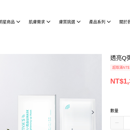
明星商品
肌膚需求
膚質挑選
產品系列
關於
透亮Q
超取滿NT$
NT$1,
數量