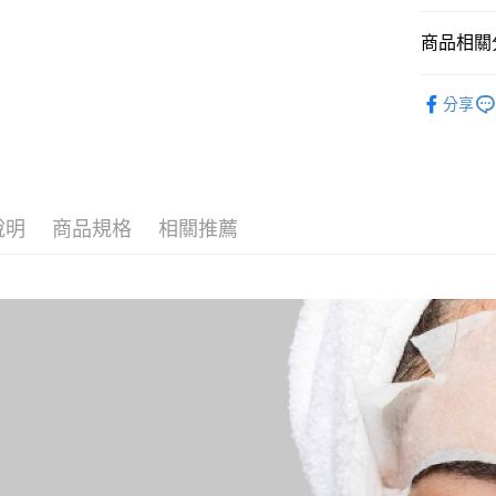
玉山商
台新國
Google Pa
商品相關分
台灣樂
全盈+PAY
產品系列
分享
AFTEE先
肌膚需求
相關說明
膚質挑選
【關於「A
ATM付款
AFTEE
膚質挑選
便利好安
１．簡單
說明
商品規格
相關推薦
膚質挑選
２．便利
運送方式
３．安心
膚質挑選
全家取貨
膚質挑選
【「AFT
每筆NT$6
１．於結帳
付」結帳
付款後全
２．訂單
３．收到繳
每筆NT$6
／ATM／
※ 請注意
7-11取貨
絡購買商品
先享後付
每筆NT$6
※ 交易是