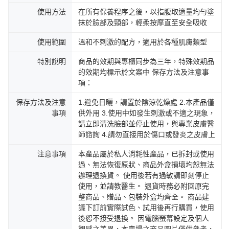
使用方法
在所有保養程序之後，以指腹取適量均勻塗
抹於臉部及頸部，輕柔按摩直至安全吸收
使用範圍
溫和不刺激的配方，適用於各種肌膚類型
特別說明
商品的效期與專櫃同步為三年，特殊效期品
的效期均標示於文案中 保存方法及注意事
項：
保存方法及注意
1.避免日曬，請置於陰涼乾燥處 2.本產品僅
事項
供外用 3.使用中如發生刺激或不適之現象，
請立即清洗臉部並停止使用，與專業皮膚醫
師諮詢 4.請勿直接用於傷口或發炎之皮膚上
注意事項
本產品屬於私人消耗性產品，已拆封或使用
過、無法恢復原狀、商品外盒損壞均恕無法
辦理退換貨。 使用後若有過敏請即刻停止
使用，並請教醫生。 退貨時務必附回原完
整商品、贈品、包裝外盒均齊全。 商品建
議下訂前實際試色、試用後再行購買，使用
後恕不接受退換。 因電腦螢幕設定及個人
觀感之差異，本賣場之商品圖片僅供參考，