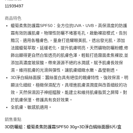
信用卡分期付款
11939497
3 期 0 利率 每期
NT$760
21家銀行
商品特色
合作金庫商業銀行
第一商業銀行
超商取貨付款
蠟菊柔焦防護霜SPF50：全方位抗UVA、UVB，高保濕度的防護
華南商業銀行
彰化商業銀行
霜有效防護肌膚，物理性防曬不堵塞毛孔，啟動裸妝模式，告別
LINE Pay
上海商業儲蓄銀行
台北富邦商業銀行
國泰世華商業銀行
兆豐國際商業銀行
黯沉 - 適用各種膚色,，量身打造耀眼美肌,，透出發光肌，添加
Apple Pay
臺灣中小企業銀行
台中商業銀行
法國蠟菊萃取，延緩老化，提升肌膚明亮，天然礦物防曬粉體,修
匯豐（台灣）商業銀行
華泰商業銀行
飾出顯得更自然白皙透亮的肌膚色澤，輕鬆打造霧面柔焦裸妝,並
街口支付
聯邦商業銀行
遠東國際商業銀行
添加高濃度玻尿酸，帶來源源不絕的水潤感，賦予肌膚長效保
元大商業銀行
永豐商業銀行
悠遊付
濕，維持肌膚的光滑與彈性，讓肌膚細緻水嫩、晶瑩剔透。
玉山商業銀行
星展（台灣）商業銀行
3D淨白絹絲面膜：蠶絲蛋白具有絕佳的親膚特性、強效保濕，明
台新國際商業銀行
中國信託商業銀行
Google Pay
台灣樂天信用卡公司
顯淡化細紋，極緻保濕配方，具增進肌膚濕潤度與改善細紋的功
全盈+PAY
效，天然保濕因子神經醯胺，能建立和維持肌膚脂質之屏障，對
AFTEE先享後付
於肌膚保溼、修護具有良好效果。
相關說明
全肌膚、敏感肌適用。
【關於「AFTEE先享後付」】
ATM付款
銷售重點
AFTEE先享後付是「在收到商品之後才付款」的支付方式。 讓您購物簡單
便利好安心！
3D防曬組：蠟菊柔焦防護霜SPF50 30g+3D淨白絹絲面膜6片/盒
１．簡單：不需註冊會員、不需綁卡、不需儲值。
運送方式