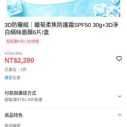
3D防曬組｜蠟菊柔焦防護霜SPF50 30g+3D淨
白絹絲面膜6片/盒
超取滿NT$1,300免運
NT$2,850
NT$2,280
已賣出：1件
購買名單
付款與運送方式
超取滿NT$1,300免運
付款方式
商品特色
信用卡一次付款
商品編號